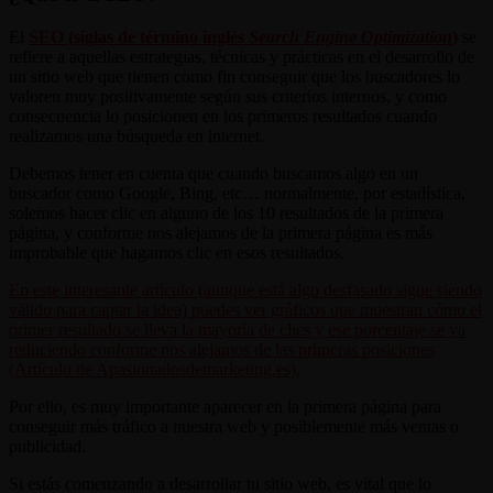
El
SEO (siglas de término inglés
Search Engine Optimization
)
se
refiere a aquellas estrategias, técnicas y prácticas en el desarrollo de
un sitio web que tienen como fin conseguir que los buscadores lo
valoren muy positivamente según sus criterios internos, y como
consecuencia lo posicionen en los primeros resultados cuando
realizamos una búsqueda en internet.
Debemos tener en cuenta que cuando buscamos algo en un
buscador como Google, Bing, etc… normalmente, por estadística,
solemos hacer clic en alguno de los 10 resultados de la primera
página, y conforme nos alejamos de la primera página es más
improbable que hagamos clic en esos resultados.
En este interesante artículo (aunque está algo desfasado sigue siendo
válido para captar la idea) puedes ver gráficos que muestran cómo el
primer resultado se lleva la mayoría de clics y ese porcentaje se va
reduciendo conforme nos alejamos de las primeras posiciones
(Artículo de Apasionadosdemarketing.es).
Por ello, es muy importante aparecer en la primera página para
conseguir más tráfico a nuestra web y posiblemente más ventas o
publicidad.
Si estás comenzando a desarrollar tu sitio web, es vital que lo