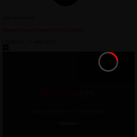
Artículo anterior
Páginas Web para Clínicas de Estética y Dental
Onubensys
/
27 mayo 2021
Agencia de diseño web y tiendas online
Síguenos: